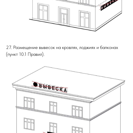
27. Размещение вывесок на кровлях, лоджиях и балконах
(пункт 10.1 Правил).