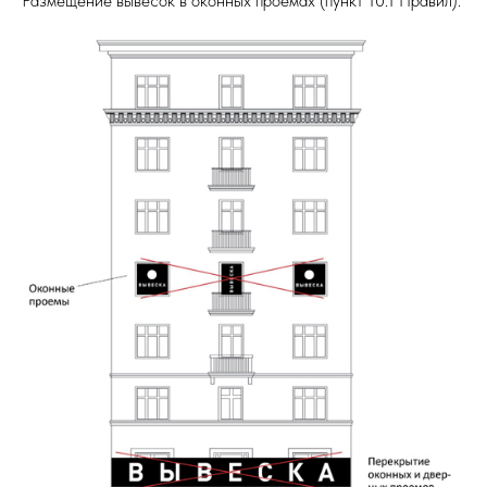
Размещение вывесок в оконных проемах (пункт 10.1 Правил).