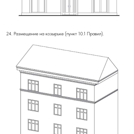
24. Размещение на козырьке (пункт 10.1 Правил).