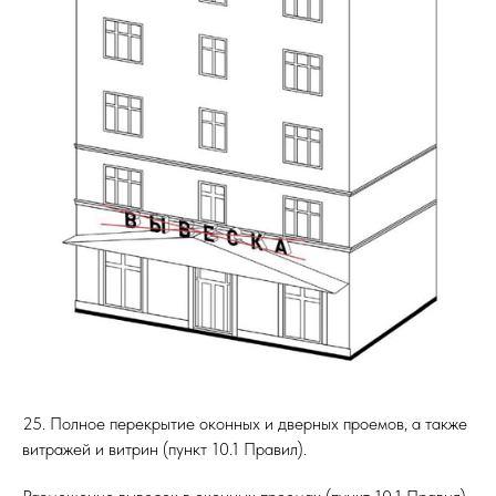
25. Полное перекрытие оконных и дверных проемов, а также
витражей и витрин (пункт 10.1 Правил).