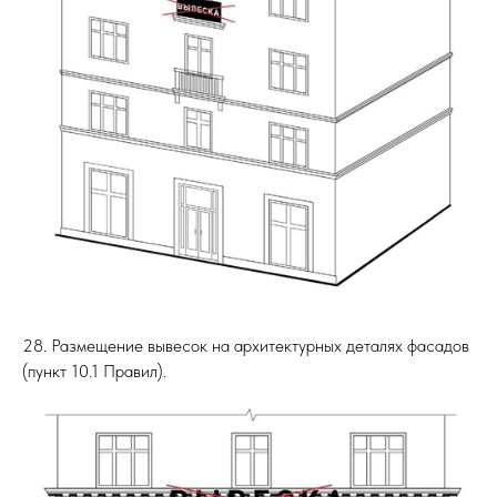
28. Размещение вывесок на архитектурных деталях фасадов
(пункт 10.1 Правил).